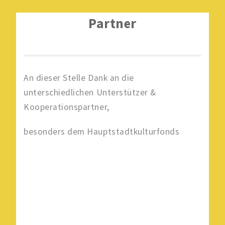
VERANSTALTUNGEN
Partner
HÖREN & SEHEN
RADIO 100 WIRD 30!
An dieser Stelle Dank an die
REDAKTIONEN
unterschiedlichen Unterstützer &
Kooperationspartner,
RADIO 100 ARCHIV
besonders dem Hauptstadtkulturfonds
PARTNER
IMPRESSUM
DATENSCHUTZ